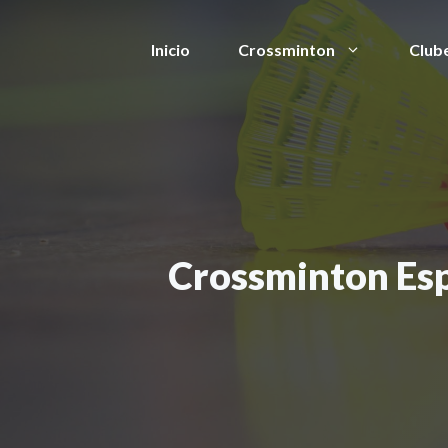
Saltar
al
Inicio
Crossminton
Club
contenido
Crossminton Esp