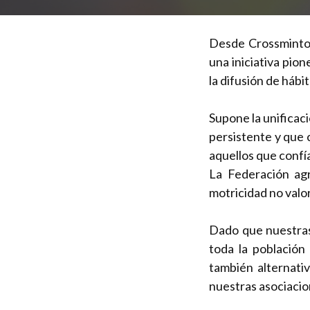
Desde Crossminto
una iniciativa pio
la difusión de hábi
Supone la unificac
persistente y que 
aquellos que confí
La Federación agr
motricidad no valo
Dado que nuestras
toda la población
también alternat
nuestras asociacio