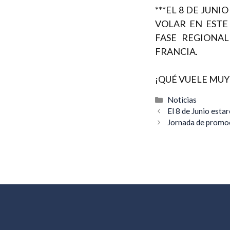
***EL 8 DE JUN
VOLAR EN ESTE
FASE REGIONAL
FRANCIA.
¡QUÉ VUELE MUY
Categorías
Noticias
Navegación
El 8 de Junio est
de
Jornada de promo
entradas