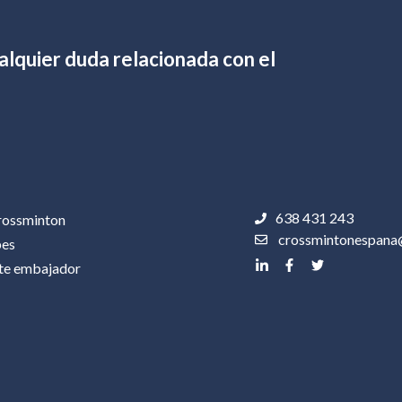
lquier duda relacionada con el
638 431 243
rossminton
crossmintonespana
bes
te embajador