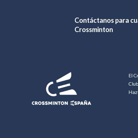
Contáctanos para cua
Crossminton
El C
Clu
Haz