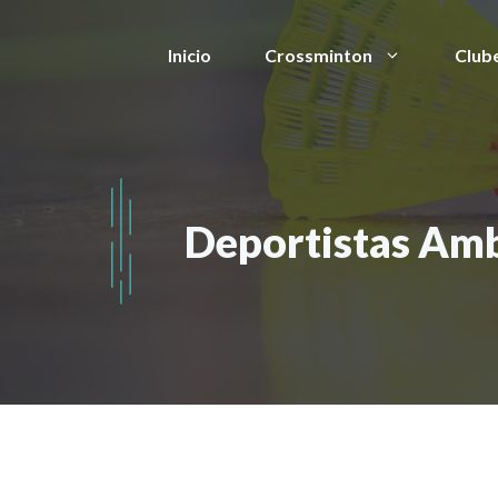
Saltar
al
Inicio
Crossminton
Club
contenido
Deportistas Am