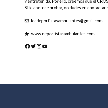
y entretenida. Por ello, creemos que el CR
Sí te apetece probar, no dudes en contactar
losdeportistasambulantes@gmail.com
www.deportistasambulantes.com
Facebook
Twitter
Instagram
YouTube