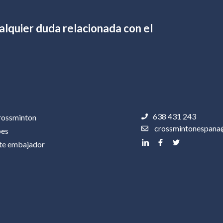
lquier duda relacionada con el
638 431 243
rossminton
crossmintonespana
bes
te embajador