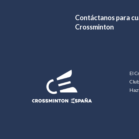
Contáctanos para cua
Crossminton
El C
Clu
Haz