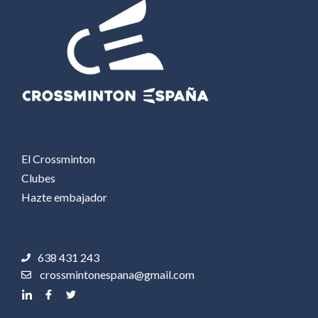
El Crossminton
Clubes
Hazte embajador
638 431 243
crossmintonespana@gmail.com