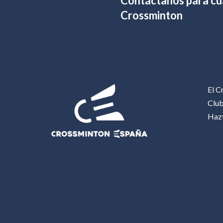
Contáctanos para cua
Crossminton
El C
Clu
Haz