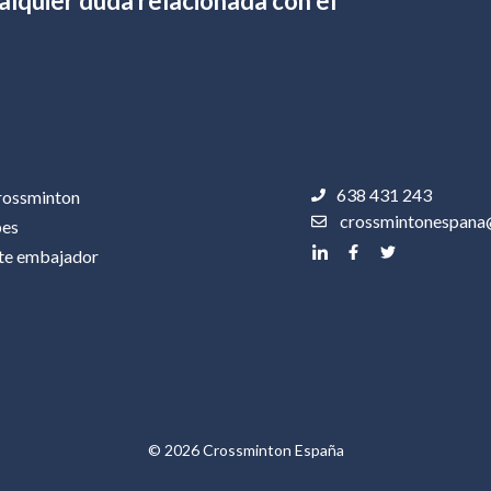
lquier duda relacionada con el
638 431 243
rossminton
crossmintonespana
bes
te embajador
© 2026 Crossminton España