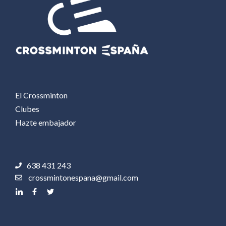
El Crossminton
Clubes
Hazte embajador
638 431 243
crossmintonespana@gmail.com